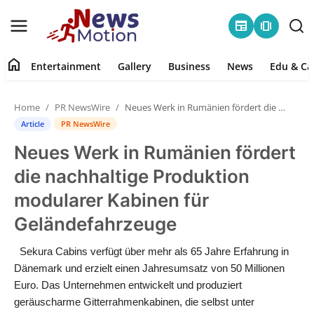
newspaper
amp_stories
home
Entertainment
Gallery
Business
News
Edu & Ca
Home
Home
PR NewsWire
Neues Werk in Rumänien fördert die nachhaltige Produktion modularer Kabinen für Geländefahrzeuge
Entertainment
Article
PR NewsWire
Neues Werk in Rumänien fördert
Contact
die nachhaltige Produktion
Gallery
modularer Kabinen für
Geländefahrzeuge
Business
Sekura Cabins verfügt über mehr als 65 Jahre Erfahrung in
News
Dänemark und erzielt einen Jahresumsatz von 50 Millionen
Euro. Das Unternehmen entwickelt und produziert
Edu & Career
geräuscharme Gitterrahmenkabinen, die selbst unter