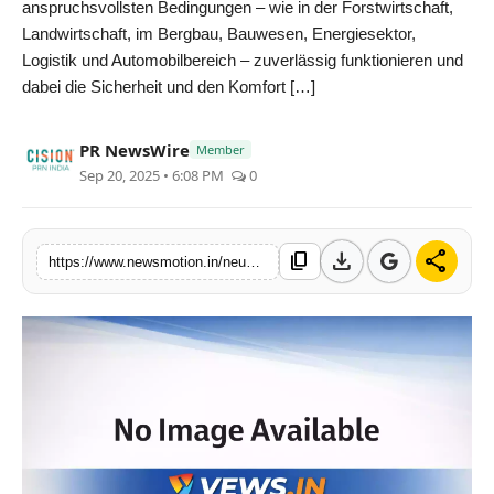
anspruchsvollsten Bedingungen – wie in der Forstwirtschaft,
Health & Fitness
Landwirtschaft, im Bergbau, Bauwesen, Energiesektor,
Logistik und Automobilbereich – zuverlässig funktionieren und
India
dabei die Sicherheit und den Komfort […]
Startup Stories
PR NewsWire
Member
Sep 20, 2025 • 6:08 PM
0
Politics
Lifestyle
download
share
content_copy
https://www.newsmotion.in/neues-werk-in-rumaenien-foerdert-die-nachhaltige-produktion-modularer-kabinen-fur-gelaendefahrzeuge
PR Spot
Sci-Tech
Sports
Health