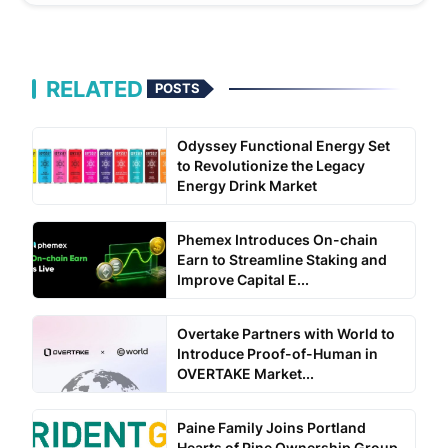
RELATED
POSTS
Odyssey Functional Energy Set
to Revolutionize the Legacy
Energy Drink Market
Phemex Introduces On-chain
Earn to Streamline Staking and
Improve Capital E...
Overtake Partners with World to
Introduce Proof-of-Human in
OVERTAKE Market...
Paine Family Joins Portland
Hearts of Pine Ownership Group