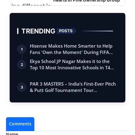
TRENDING
POSTS
Hisense Makes Home Smarter to Help
1
Fans 'Own the Moment' During FIFA
Club Wor…
Ekya School JP Nagar Makes it to the
2
Top 10 Most Innovative Schools in T4
Edu…
PAR 3 MASTERS – India’s First-Ever Pitch
3
& Putt Golf Tournament Tour
Conclude…
Comments
Name