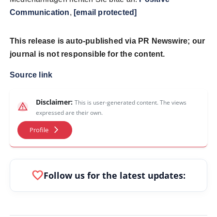
Communication
,
[email protected]
This release is auto-published via PR Newswire; our
journal is not responsible for the content.
Source link
Disclaimer:
This is user-generated content. The views
warning
expressed are their own.
arrow_forward_ios
Profile
favorite
Follow us for the latest updates: