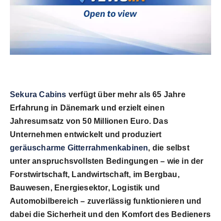
World
Agency News
PR Spot
PR NewsWire
Sekura Cabins
verfügt über mehr als 65 Jahre
Spotlight
Erfahrung in Dänemark und erzielt einen
Jahresumsatz von 50 Millionen Euro. Das
Unternehmen entwickelt und produziert
geräuscharme Gitterrahmenkabinen
, die selbst
unter anspruchsvollsten Bedingungen – wie in der
Forstwirtschaft, Landwirtschaft, im Bergbau,
Bauwesen, Energiesektor, Logistik und
Automobilbereich – zuverlässig funktionieren und
dabei die Sicherheit und den Komfort des Bedieners