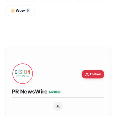
Wow
0
person_add
Follow
PR NewsWire
Member