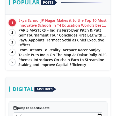
POPULAR
POSTS
Ekya School JP Nagar Makes it to the Top 10 Most
1
Innovative Schools in T4 Education World's Best
School Prizes 2025
PAR 3 MASTERS – India’s First-Ever Pitch & Putt
2
Golf Tournament Tour Concludes First Leg with a
Spectacular Finale at The Chandigarh Golf Club
PayG Appoints Harmeet Sethi as Chief Executive
3
Officer
From Dreams To Reality: Aerpace Racer Sanjay
4
Takale Puts India On The Map At Dakar Rally 2025
Phemex Introduces On-chain Earn to Streamline
5
Staking and Improve Capital Efficiency
DIGITAL
ARCHIVES
calendar_today
Jump to specific date: