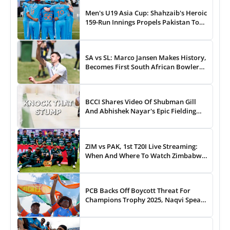
Men's U19 Asia Cup: Shahzaib's Heroic
159-Run Innings Propels Pakistan To
43-Run Win vs India
SA vs SL: Marco Jansen Makes History,
Becomes First South African Bowler
To...
BCCI Shares Video Of Shubman Gill
And Abhishek Nayar's Epic Fielding
Duel - WATCH
ZIM vs PAK, 1st T20I Live Streaming:
When And Where To Watch Zimbabwe
vs Pakistan T20I Match Live On TV,
Online
PCB Backs Off Boycott Threat For
Champions Trophy 2025, Naqvi Speaks
Out