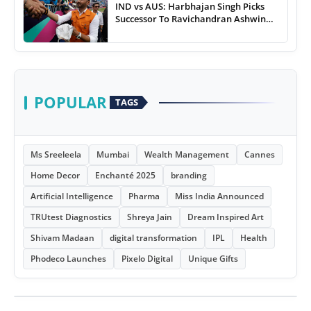
IND vs AUS: Harbhajan Singh Picks
Successor To Ravichandran Ashwin
For Team India
POPULAR
TAGS
Ms Sreeleela
Mumbai
Wealth Management
Cannes
Home Decor
Enchanté 2025
branding
Artificial Intelligence
Pharma
Miss India Announced
TRUtest Diagnostics
Shreya Jain
Dream Inspired Art
Shivam Madaan
digital transformation
IPL
Health
Phodeco Launches
Pixelo Digital
Unique Gifts