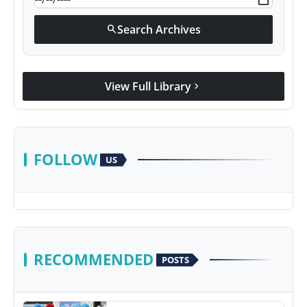
Search Archives
search
View Full Library
chevron_right
FOLLOW
US
RECOMMENDED
POSTS